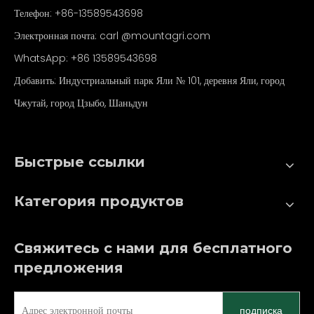
Продукция
Телефон: +86-13589543698
Приложение
Электронная почта: carl
@mountagri.com
WhatsApp:
+86
13589543698
Видео
Добавить: Индустриальный парк Яли № 101, деревня Яли, город
Новости
Чжутай, город Цзыбо, Шаньдун
Связаться с нами
Быстрые ссылки
Категория продуктов
Свяжитесь с нами для бесплатного
предложения
подписка