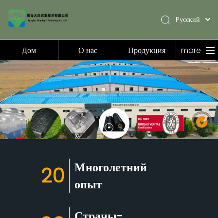
Pусский
English
简体中文
Дом
О нас
Продукция
more
Español
Дом
О нас
Продукция
Приложение
Видео
Новости
Многолетний
20
Связаться с нами
опыт
Страны-