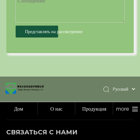
Представлять на рассмотрение
Pусский
English
简体中文
Дом
О нас
Продукция
more
Español
Дом
СВЯЗАТЬСЯ С НАМИ
О нас