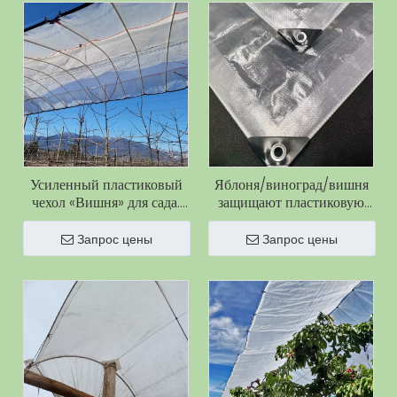
Усиленный пластиковый
Яблоня/виноград/вишня
чехол «Вишня» для сада.
защищают пластиковую
Чехол от дождя «Вишня».
крышку от града, дождя и
Антикислотный чехол от
ветра, пленка для
Запрос цены
Запрос цены
дождя. Полиуретановый
покрытия большого дерева
брезент.