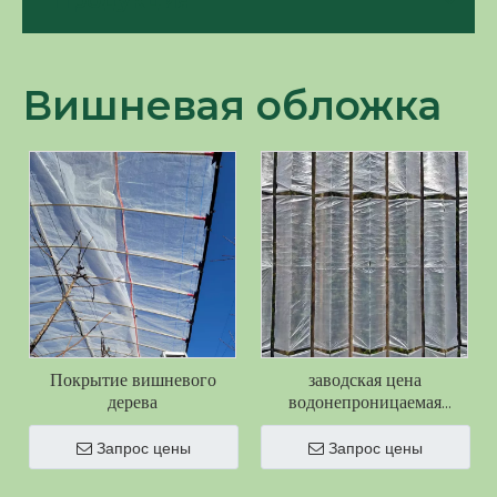
Продукция
Вишневая обложка
Покрытие вишневого
заводская цена
дерева
водонепроницаемая
пластиковая тканая пленка
для сада от дождя для
Запрос цены
Запрос цены
вишни