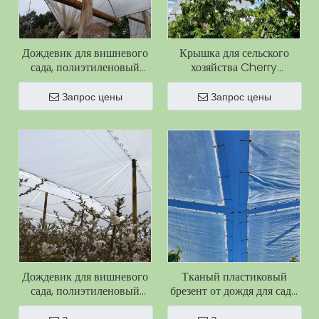
Дождевик для вишневого
Крышка для сельского
сада, полиэтиленовый
хозяйства Cherry
брезент, тканый тканевый
Прозрачная пластиковая
чехол из вишневого дерева
пленка Прозрачные
Запрос цены
Запрос цены
для защиты вишневого
пластиковые
дерева
водонепроницаемые
брезенты для Cherry
Дождевик для вишневого
Тканый пластиковый
сада, полиэтиленовый
брезент от дождя для сада,
брезент, тканый тканевый
водонепроницаемый,