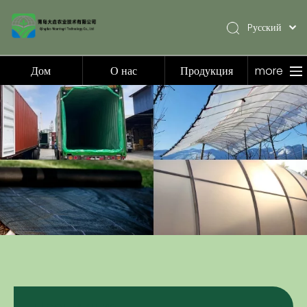
Pусский
English
简体中文
Дом
О нас
Продукция
more
Español
Дом
О нас
Продукция
Приложение
Видео
Новости
Связаться с нами