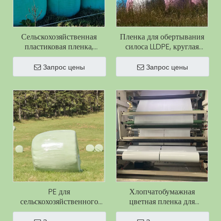
Сельскохозяйственная
Пленка для обертывания
пластиковая пленка,
силоса LLDPE, круглая
зеленая пленка для силоса,
рулонная стретч-пленка
пленка для травяного
для силоса, тюков травы,
Запрос цены
Запрос цены
силоса, зеленая УФ-
оберточная пленка для
защитная пленка для
силоса,
тюков сена
сельскохозяйственная
пленка для силоса
PE для
Хлопчатобумажная
сельскохозяйственного
цветная пленка для
использования. Защита от
основы для силоса для