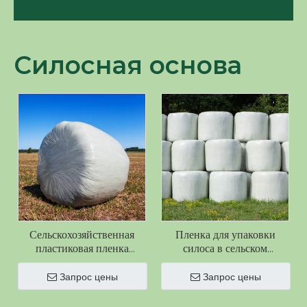
Продукция
Силосная основа
Сельскохозяйственная
Пленка для упаковки
пластиковая пленка
силоса в сельском
Зеленая пленка для силоса
хозяйстве, пленка для
для силоса в сельском
тюков 25 мк х 750 мм,
Запрос цены
Запрос цены
хозяйстве
пластиковый силос для
упаковки сена