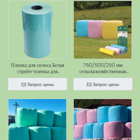
Пленка для силоса Белая
750/500/250 мм
стрейч-пленка для
сельскохозяйственная
сельского хозяйства,
полиэтиленовая
липкая пленка для силоса
пластиковая пленка для
Запрос цены
Запрос цены
с высококачественной
силоса, стретч-пленка,
стрейч-пленкой для
рулоны хлопчатобумажной
силоса
пленки для сена и силоса