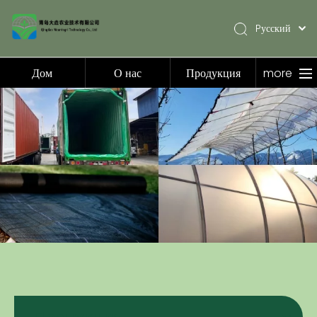
Pусский
English
简体中文
Дом
О нас
Продукция
more
Español
Дом
О нас
Продукция
Приложение
Видео
Новости
Связаться с нами