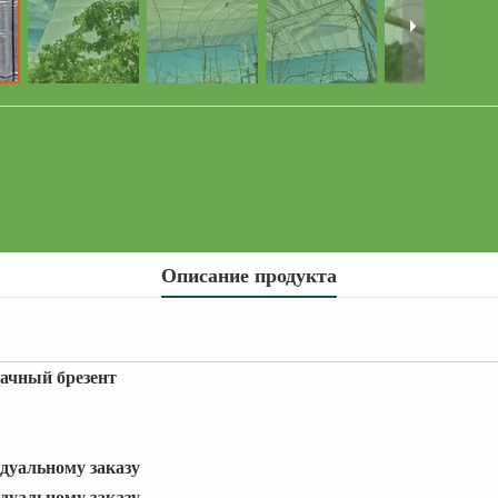
Описание продукта
ачный брезент
идуальному заказу
идуальному заказу