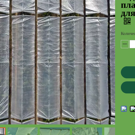
пла
для
Количес