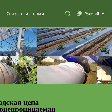
Pусский
Связаться с нами
English
简体中文
Español
одская цена
донепроницаемая