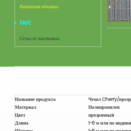
Вишневая обложка
Net
Сетка от насекомых
Название продукта
Чехол Cherry/прозр
Материал
Полипропилен
Цвет
прозрачный
Длина
1-6 м или по индив
Ширина
1-6 м или по индив