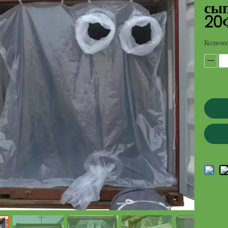
сып
20
Количес