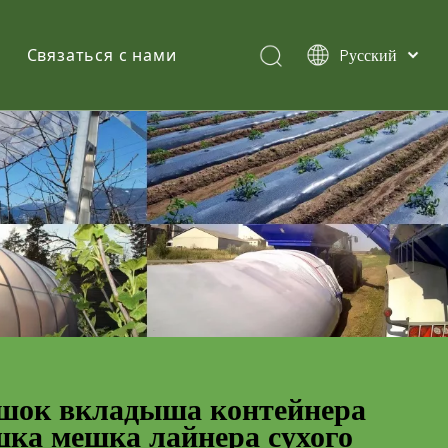
Pусский
Связаться с нами
English
简体中文
Español
шок вкладыша контейнера
ка мешка лайнера сухого