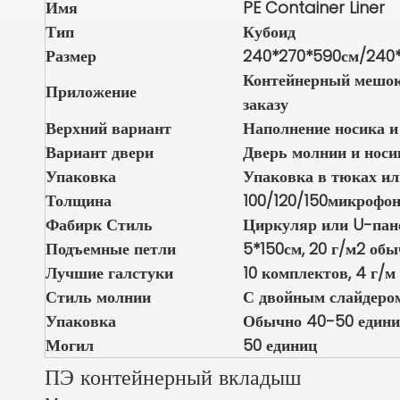
Имя
PE Container Liner
Тип
Кубоид
Размер
240*270*590см/240*
Контейнерный мешок 
Приложение
заказу
Верхний вариант
Наполнение носика и
Вариант двери
Дверь молнии и носи
Упаковка
Упаковка в тюках ил
Толщина
100/120/150микрофо
Фабирк Стиль
Циркуляр или U-пан
Подъемные петли
5*150см, 20 г/м2 об
Лучшие галстуки
10 комплектов, 4 г/м
Стиль молнии
С двойным слайдером 
Упаковка
Обычно 40-50 едини
Могил
50 единиц
ПЭ контейнерный вкладыш