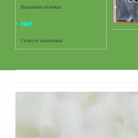
Вишневая обложка
Net
Сетка от насекомых