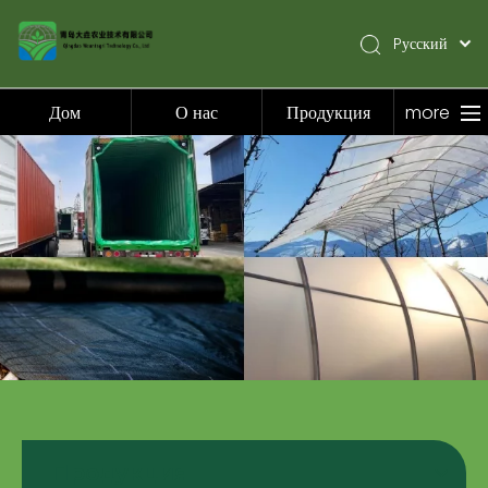
Pусский
English
简体中文
Дом
О нас
Продукция
more
Español
Дом
О нас
Продукция
Приложение
Видео
Новости
Связаться с нами
Продукция