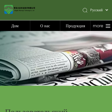
Pусский
English
简体中文
Дом
О нас
Продукция
more
Español
Дом
О нас
Продукция
Приложение
Видео
Новости
Связаться с нами
Пользовательский