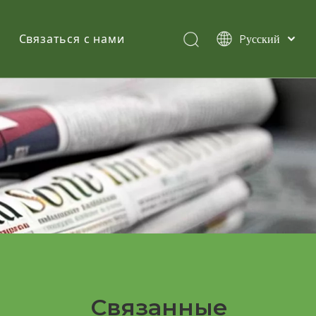
Pусский
Связаться с нами
English
简体中文
Español
Связанные