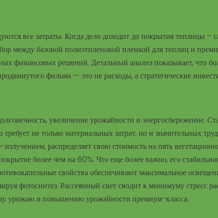
уются все затраты. Когда дело доходит до покрытия теплицы – 
ыбор между базовой полиэтиленовой пленкой для теплиц и прем
жных финансовых решений. Детальный анализ показывает, что бо
родвинутого фильма — это не расходы, а стратегические инвест
долговечность, увеличение урожайности и энергосбережение. Ст
о требует не только материальных затрат, но и значительных труд
Ф-излучением, распределяет свою стоимость на пять вегетацион
покрытие более чем на 60%. Что еще более важно, его стабильна
Противокапельные свойства обеспечивают максимальное освещен
ируя фотосинтез. Рассеянный свет сводит к минимуму стресс ра
ому урожаю и повышению урожайности премиум-класса.