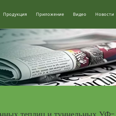
Продукция
Приложение
Видео
Новости
Фильм
Ткань
Net
енных теплиц и туннельных УФ-