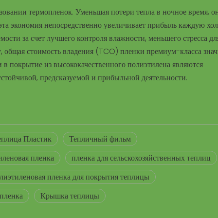
вании термопленок. Уменьшая потери тепла в ночное время, о
и эта экономия непосредственно увеличивает прибыль каждую хо
мости за счет лучшего контроля влажности, меньшего стресса дл
ну, общая стоимость владения (TCO) пленки премиум-класса зна
 в покрытие из высококачественного полиэтилена являются
стойчивой, предсказуемой и прибыльной деятельности.
еплица Пластик
Тепличный фильм
иленовая пленка
пленка для сельскохозяйственных теплиц
лиэтиленовая пленка для покрытия теплицы
 пленка
Крышка теплицы