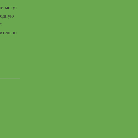
ни могут
лодную
я
чительно