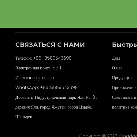
СВЯЗАТЬСЯ С НАМИ
Быстры
Телефон: +86-13589543698
Дом
Электронная почта: carl
О нас
@mountagri.com
Продукция
WhatsApp:
+86
13589543698
Приложение
Добавить: Индустриальный парк Яли № 101,
Связаться с 
деревня Яли, город Чжутай, город Цзыбо,
политика ко
Шаньдун
Copyright ©
2026
Qingdao 