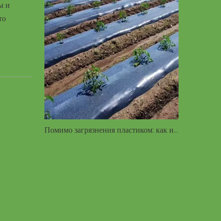
ы и
то
Помимо загрязнения пластиком: как индустрия мульчирующей пленки движется к устойчивому сельскому хозяйству