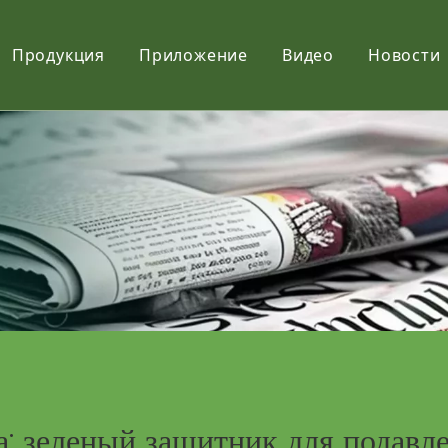
Продукция
Приложение
Видео
Новости
Фильм
Ткань
Net
а: зеленый защитник для подавл