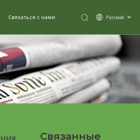
Pусский
Связаться с нами
English
简体中文
Español
Связанные
ения