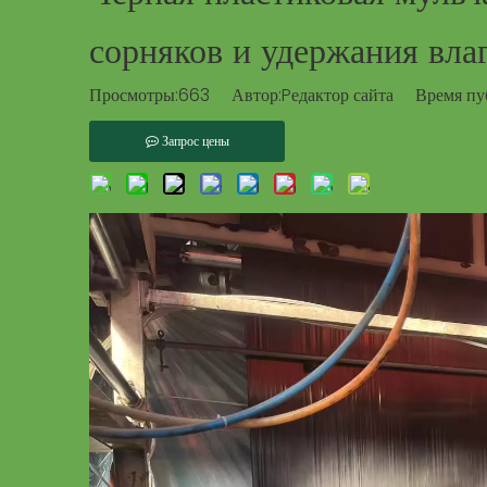
сорняков и удержания вла
Просмотры:
663
Автор:Pедактор сайта Время пу
Запрос цены