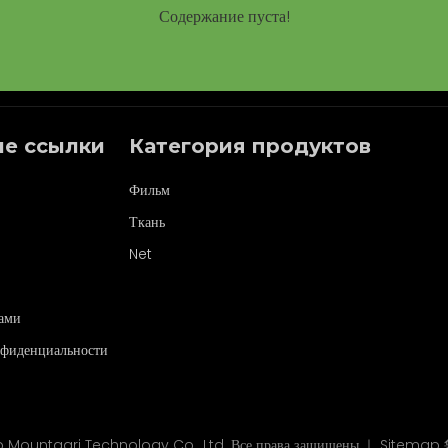
Содержание пуста!
е ссылки
Категория продуктов
Фильм
Ткань
Net
нами
нфиденциальности
Mountagri Technology Co., Ltd. Все права защищены.｜
Sitemap