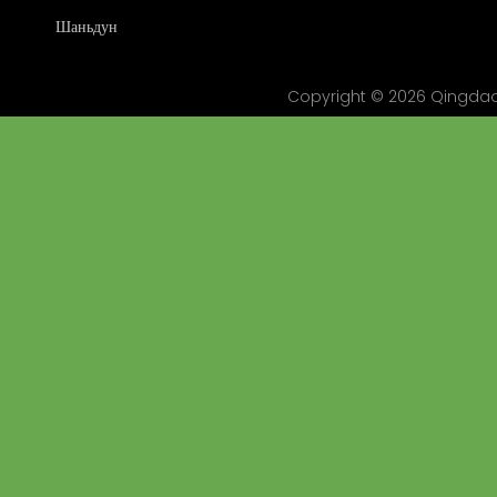
Шаньдун
Copyright ©
2026
Qingdao 