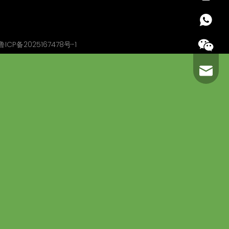
+86 13
鲁ICP备2025167478号-1
carl@m