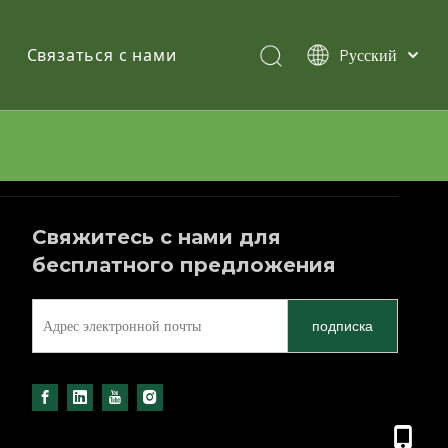
Pусский
Связаться с нами
English
简体中文
Español
Свяжитесь с нами для
бесплатного предложения
подписка
+86 13