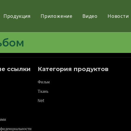
Продукция
Приложение
Видео
Новости
Фильм
ьбом
Ткань
Net
е ссылки
Категория продуктов
Фильм
Ткань
Net
нами
нфиденциальности