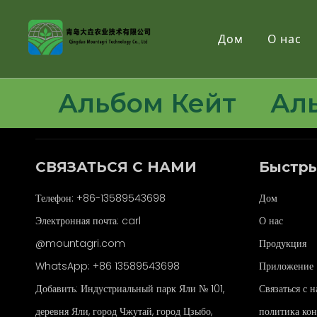
Дом
О нас
Альбом Кейт
Ал
СВЯЗАТЬСЯ С НАМИ
Быстры
Телефон: +86-13589543698
Дом
Электронная почта: carl
О нас
@mountagri.com
Продукция
WhatsApp:
+86
13589543698
Приложение
Добавить: Индустриальный парк Яли № 101,
Связаться с 
деревня Яли, город Чжутай, город Цзыбо,
политика ко