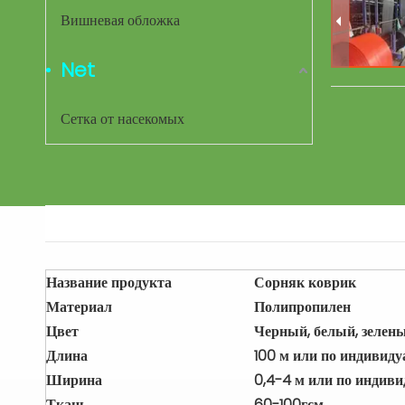
Вишневая обложка
Net
Сетка от насекомых
Название продукта
Сорняк коврик
Материал
Полипропилен
Цвет
Черный, белый, зелен
Длина
100 м или по индивиду
Ширина
0,4-4 м или по индиви
Ткань
60-100гсм