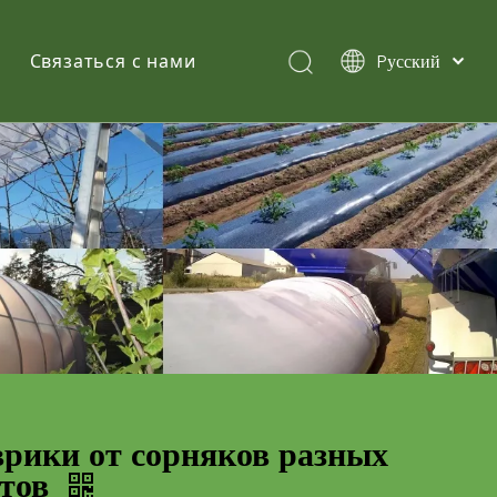
Pусский
Связаться с нами
English
简体中文
Español
рики от сорняков разных
етов