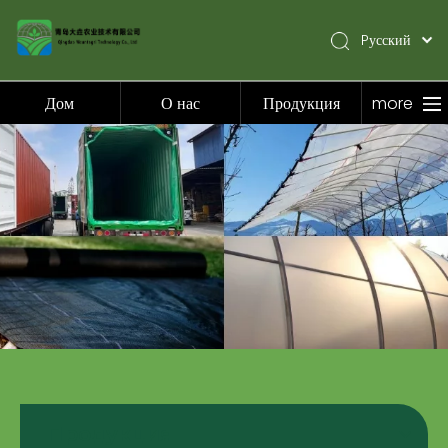
Pусский
English
简体中文
Дом
О нас
Продукция
more
Español
Дом
О нас
Продукция
Приложение
Видео
Новости
Связаться с нами
Продукция