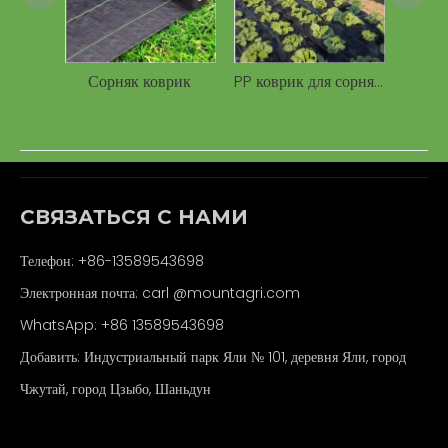
Сорняк коврик
PP коврик для сорняков ландшафтная ткань барьер для сорняков для фермерского сада
СВЯЗАТЬСЯ С НАМИ
Телефон: +86-13589543698
Электронная почта: carl
@mountagri.com
WhatsApp:
+86
13589543698
Добавить: Индустриальный парк Яли № 101, деревня Яли, город
Чжутай, город Цзыбо, Шаньдун